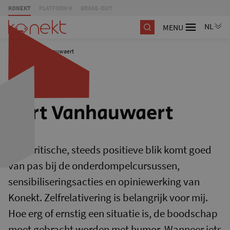
KONEKT
PLATFORM K
BRAKE-OUT
MENU
/
Kurt Vanhauwaert
Kurt Vanhauwaert
Mijn kritische, steeds positieve blik komt goed
van pas bij de onderdompelcursussen,
sensibiliseringsacties en opiniewerking van
Konekt. Zelfrelativering is belangrijk voor mij.
Hoe erg of ernstig een situatie is, de boodschap
moet gebracht worden met humor. Wanneer iets