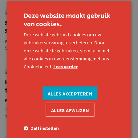
Deze website maakt gebruik
Over Konekt
Stem op Kurt voor de Gentse
van cookies.
Samenlevingsprijs!
Deze website gebruikt cookies om uw
Konekt-collega Kurt Vanhauwaert is genomineerd voor de Gentse
gebruikerservaring te verbeteren. Door
Samenlevingsprijs. Met die prijs schenkt Stad Gent...
onze website te gebruiken, stemt u in met
alle cookies in overeenstemming met ons
Cookiebeleid.
Lees verder
Openbaar vervoer
Hoe zou het nog zijn met de NMBS en
toegankelijkheid? We zien evolutie.
ALLES ACCEPTEREN
Kurt Vanhauwaert
Twee jaar geleden trok collega Kurt met een open brief de
ALLES AFWIJZEN
'locomotief rond toegankelijk openbaar vervoer' op gang....
Zelf instellen