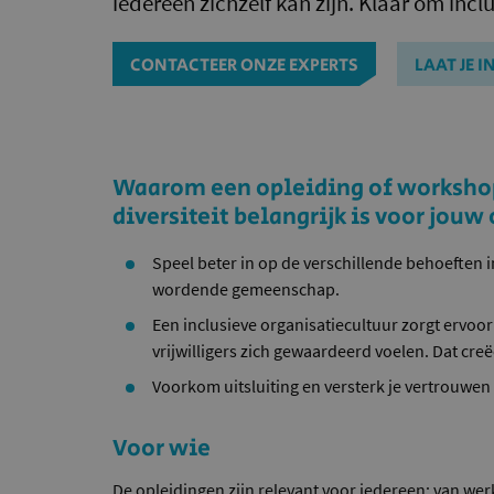
iedereen zichzelf kan zijn. Klaar om inc
CONTACTEER ONZE EXPERTS
LAAT JE 
Waarom een opleiding of workshop
diversiteit belangrijk is voor jouw
Speel beter in op de verschillende behoeften i
wordende gemeenschap.
Een inclusieve organisatiecultuur zorgt ervo
vrijwilligers zich gewaardeerd voelen. Dat creë
Voorkom uitsluiting en versterk je vertrouwen 
Voor wie
De opleidingen zijn relevant voor iedereen: van we