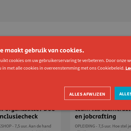
e maakt gebruik van cookies.
dingen
uikt cookies om uw gebruikerservaring te verbeteren. Door onze we
u in met alle cookies in overeenstemming met ons Cookiebeleid.
Le
ALLE
ALLES AFWIJZEN
 toegankelijk is
Ga voor het ideale
w organisatie? Doe
team via teamcraft
inclusiecheck
en jobcrafting
HOP - 7,5 uur. Aan de hand
OPLEIDING - 7,5 uur. Hoe stel j