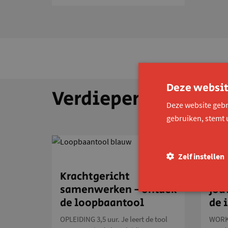
Deze websit
Verdiepende oplei
Deze website gebr
gebruiken, stemt 
Zelf instellen
Krachtgericht
Hoe
samenwerken - ontdek
jou
de loopbaantool
de 
OPLEIDING 3,5 uur. Je leert de tool
WORKS