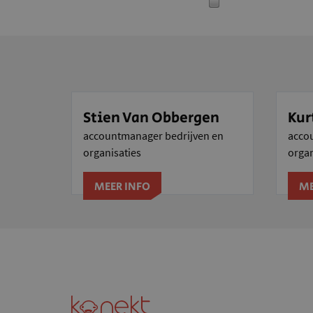
Stien Van Obbergen
Kur
accountmanager bedrijven en
acco
organisaties
organ
MEER INFO
ME