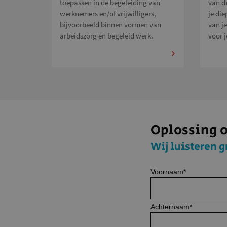
toepassen in de begeleiding van
van d
werknemers en/of vrijwilligers,
je die
bijvoorbeeld binnen vormen van
van je
arbeidszorg en begeleid werk.
voor j
Oplossing 
Wij luisteren g
Voornaam
*
Achternaam
*