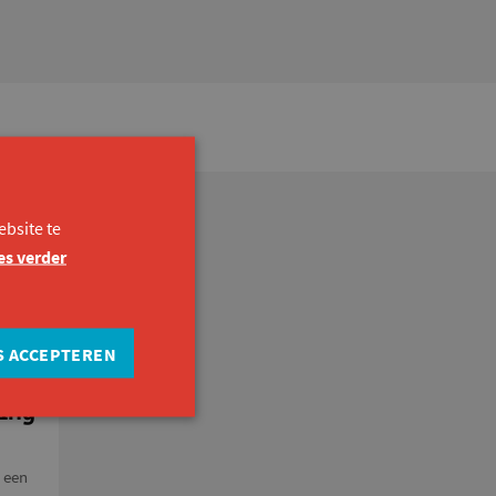
bsite te
es verder
S ACCEPTEREN
ing
e een