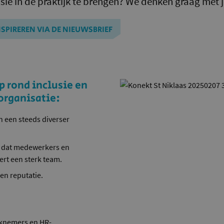
lusie in de praktijk te brengen? We denken graag met 
INSPIREREN VIA DE NIEUWSBRIEF
 rond inclusie en
 organisatie:
n een steeds diverser
or dat medewerkers en
ert een sterk team.
en reputatie.
rknemers en HR-