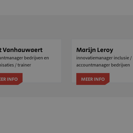
t Vanhauwaert
Marijn Leroy
untmanager bedrijven en
innovatiemanager inclusie /
isaties / trainer
accountmanager bedrijven
ER INFO
MEER INFO