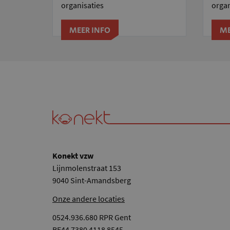
organisaties
organ
MEER INFO
ME
Konekt vzw
Lijnmolenstraat 153
9040 Sint-Amandsberg
Onze andere locaties
0524.936.680 RPR Gent
BE44 7380 4118 8545