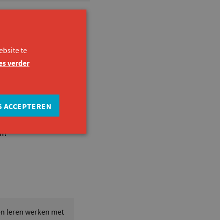
bsite te
 positieve
es verder
bleemoplossend
indset onder de knie.
ntdekken onze eigen
S ACCEPTEREN
talent? En hoe zet je
en?
en leren werken met