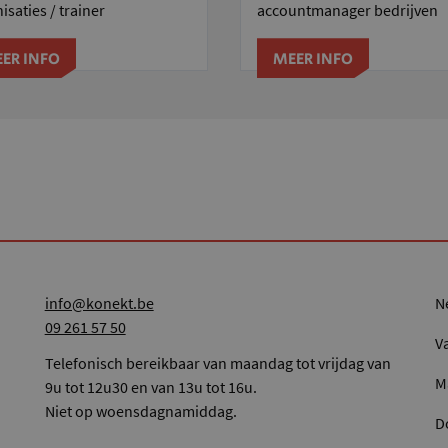
isaties / trainer
accountmanager bedrijven
ER INFO
MEER INFO
info@konekt.be
09 261 57 50
V
Telefonisch bereikbaar van maandag tot vrijdag van
M
9u tot 12u30 en van 13u tot 16u.
Niet op woensdagnamiddag.
D