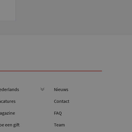
Nieuws
acatures
Contact
agazine
FAQ
oe een gift
Team