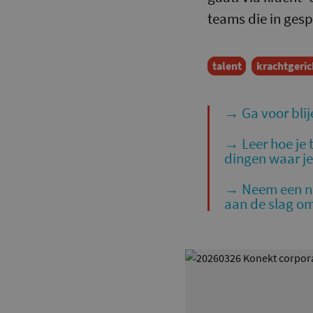
teams die in gesp
talent
krachtgeri
→ Ga voor blij
→ Leer hoe je t
dingen waar je
→ Neem een ni
aan de slag om