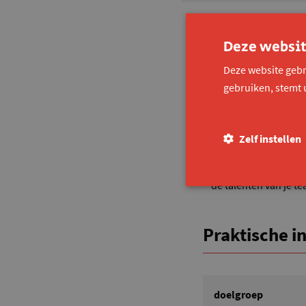
Programma
Deze websit
Deze website gebr
Positieve psychol
gebruiken, stemt 
psychologie. Daarbij
denken. Aan de hand 
Talenten:
Wat zijn
Zelf instellen
talenten en gaan hie
Talent in team:
Ho
de talenten van je t
Praktische i
doelgroep