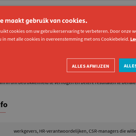
e maakt gebruik van cookies.
uikt cookies om uw gebruikerservaring te verbeteren. Door onze we
ogie:
We duiken samen in de oorsprong van het talentdenken en de
u in met alle cookies in overeenstemming met ons Cookiebeleid.
Le
 staan we stil bij de denkkaders van oplossingsgericht versus pro
van stellingen krijgen we het verschil tussen de fixed en growth m
 talenten? We maken kennis met de definitie van Luk Dewulf. We o
ALLE
rover in gesprek.
ALLES AFWIJZEN
e kan je talenten bij anderen ontdekken? Hoe ga je als team om met 
eam in om betrokkenheid te verhogen en betere resultaten te behal
nfo
werkgevers, HR-verantwoordelijken, CSR-managers die will