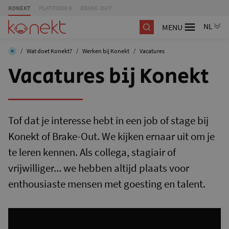
KONEKT
PLATFORM K
BRAKE-OUT
MENU
/
Wat doet Konekt?
/
Werken bij Konekt
/
Vacatures
Vacatures bij Konekt
Tof dat je interesse hebt in een job of stage bij
Konekt of Brake-Out. We kijken ernaar uit om je
te leren kennen. Als collega, stagiair of
vrijwilliger... we hebben altijd plaats voor
enthousiaste mensen met goesting en talent.