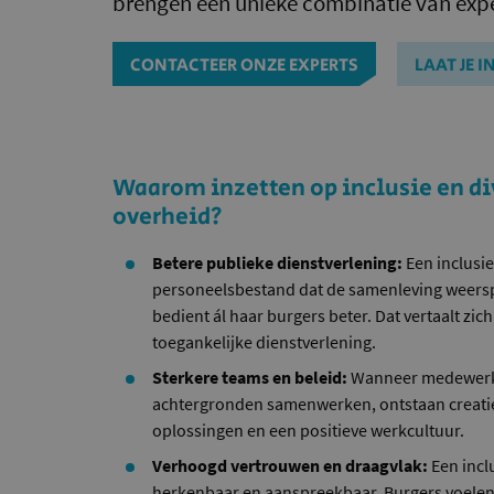
brengen een unieke combinatie van expe
CONTACTEER ONZE EXPERTS
LAAT JE 
Waarom inzetten op inclusie en div
overheid?
Betere publieke dienstverlening:
Een inclusi
personeelsbestand dat de samenleving weerspi
bedient ál haar burgers beter. Dat vertaalt zic
toegankelijke dienstverlening.
Sterkere teams en beleid:
Wanneer medewerke
achtergronden samenwerken, ontstaan creatie
oplossingen en een positieve werkcultuur.
Verhoogd vertrouwen en draagvlak:
Een incl
herkenbaar en aanspreekbaar. Burgers voelen