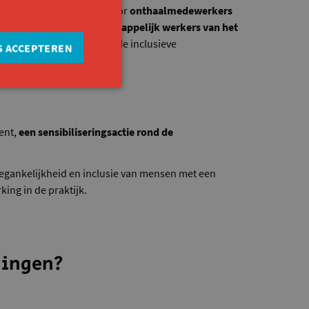
ject uit met opleidingen voor
onthaalmedewerkers
 richten we ons op
maatschappelijk werkers van het
sterken we stap voor stap de inclusieve
S ACCEPTEREN
lijke diensten.
ent,
een sensibiliseringsactie rond de
oegankelijkheid en inclusie van mensen met een
ing in de praktijk.
gingen?