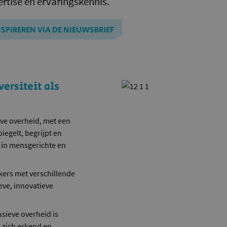
rtise en ervaringskennis.
INSPIREREN VIA DE NIEUWSBRIEF
ersiteit als
eve overheid, met een
egelt, begrijpt en
h in mensgerichte en
rs met verschillende
ve, innovatieve
usieve overheid is
 zich erkend en