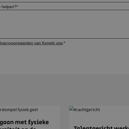
 helpen?
*
rivacyvoorwaarden van Konekt vzw
.
*
aan met fysieke
Talentgericht wer