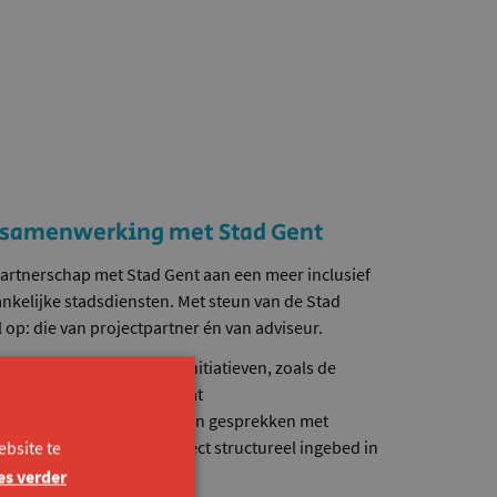
e samenwerking met Stad Gent
artnerschap met Stad Gent aan een meer inclusief
nkelijke stadsdiensten. Met steun van de Stad
op: die van projectpartner én van adviseur.
we samen aan concrete initiatieven, zoals de
ier
, een online platform dat
an Stad Gent ondersteunt in gesprekken met
bben. Intussen is dat traject structureel ingebed in
bsite te
 Stad Gent.
es verder