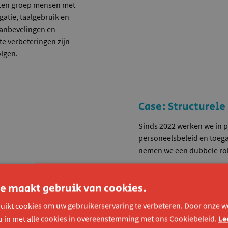
 Een groep mensen met
atie, taalgebruik en
anbevelingen en
e verbeteringen zijn
olgen.
Case: Structurel
Sinds 2022 werken we in p
personeelsbeleid en toega
nemen we een dubbele rol 
In onze
projectrol
bouwen 
digitale communicatiewaa
e maakt gebruik van cookies.
eerstelijnsmedewerkers v
burgers die extra noden he
uikt cookies om uw gebruikerservaring te verbeteren. Door onze we
het opleidingsaanbod van
u in met alle cookies in overeenstemming met ons Cookiebeleid.
Le