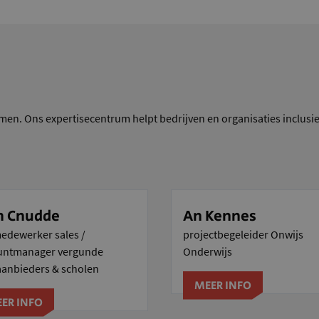
men. Ons expertisecentrum helpt bedrijven en organisaties inclusie
 Cnudde
An Kennes
edewerker sales /
projectbegeleider Onwijs
untmanager vergunde
Onderwijs
aanbieders & scholen
MEER INFO
ER INFO