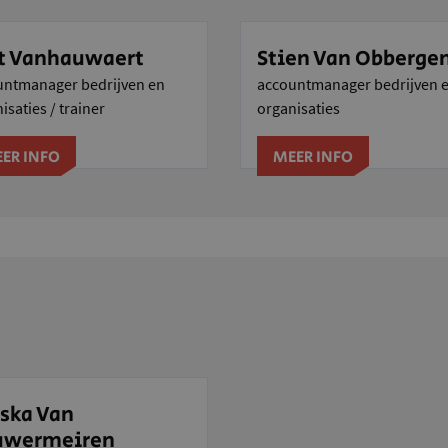
t Vanhauwaert
Stien Van Obberge
untmanager bedrijven en
accountmanager bedrijven 
isaties / trainer
organisaties
ER INFO
MEER INFO
iska Van
uwermeiren