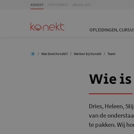
KONEKT
PLATFORM K
BRAKE-OUT
OPLEIDINGEN, CURSU
/
Wat doet Konekt?
/
Werken bij Konekt
/
Team
Wie is
Dries, Heleen, Sti
van de onderstaan
te pakken. Wij h