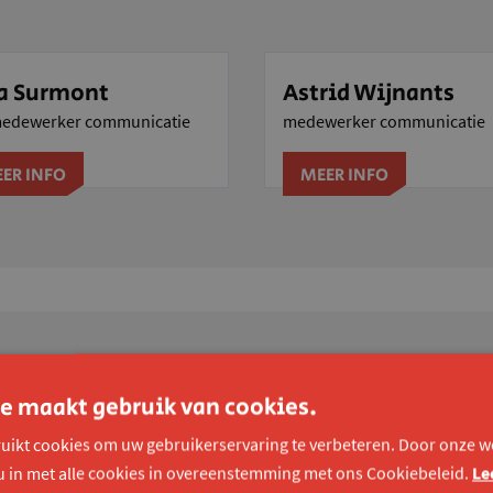
a Surmont
Astrid Wijnants
medewerker communicatie
medewerker communicatie
ER INFO
MEER INFO
e maakt gebruik van cookies.
uikt cookies om uw gebruikerservaring te verbeteren. Door onze we
er handicap, zodat zij vanuit hun talenten mee kunnen bouwen aan
u in met alle cookies in overeenstemming met ons Cookiebeleid.
Le
t uit.