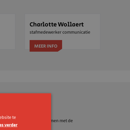
Charlotte Wollaert
stafmedewerker communicatie
MEER INFO
bsite te
 die inclusieve wereld. Samen met de
es verder