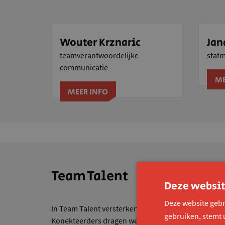
Wouter Krznaric
Jan
teamverantwoordelijke
staf
communicatie
ME
MEER INFO
Team Talent
Deze websit
Deze website gebr
In Team Talent versterken we personen met en zond
gebruiken, stemt 
Konekteerders dragen we actief de missie van Konek