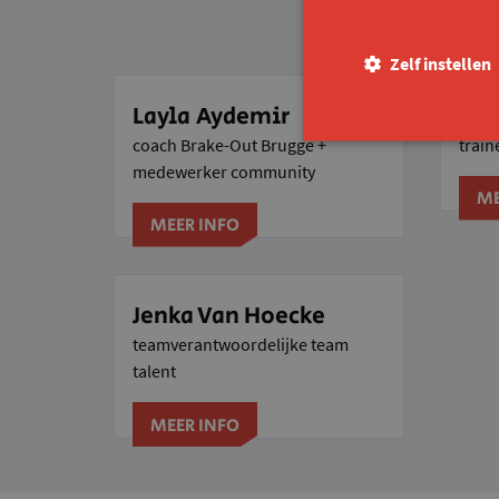
Zelf instellen
Layla Aydemir
Hil
coach Brake-Out Brugge +
train
medewerker community
ME
MEER INFO
Jenka Van Hoecke
teamverantwoordelijke team
talent
MEER INFO