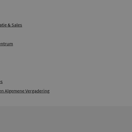
ie & Sales
entrum
es
en Algemene Vergadering