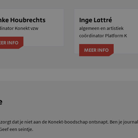
ke Houbrechts
Inge Lattré
dinator Konekt vzw
algemeen en artistiek
coördinator Platform K
ER INFO
MEER INFO
e
 zorgt dat je niet aan de Konekt-boodschap ontsnapt. Ben je journal
eef een seintje.