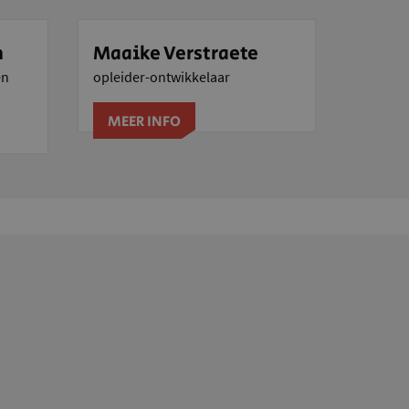
n
Maaike Verstraete
en
opleider-ontwikkelaar
MEER INFO