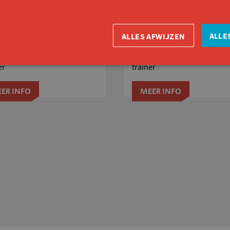
ALLE
ALLES AFWIJZEN
de Claerhout
Ilse Germonpré
er
trainer
ER INFO
MEER INFO