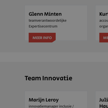
Glenn Minten
Kur
teamverantwoordelijke
acco
Expertisecentrum
organ
MEER INFO
ME
Team Innovatie
Marijn Leroy
Jul
Ha
innovatiemanager inclusie /