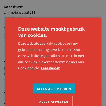
Konekt vzw
Lijnmolenstraat 153
9040 Sint-Amandsberg
Onze andere locaties
Deze website maakt gebruik
van cookies.
0524.936.680 RPR Gent
BE44 7380 4118 8545
Deze website gebruikt cookies om uw
gebruikerservaring te verbeteren. Door
info@konekt.be
onze website te gebruiken, stemt u in met
09 261 57 50
alle cookies in overeenstemming met ons
Cookiebeleid.
Lees verder
Telefonisch bereikbaar van maandag tot vrijdag van 9u tot
12u30 en van 13u tot 16u.
Niet op woensdagnamiddag.
ALLES ACCEPTEREN
ALLES AFWIJZEN
Vacatures