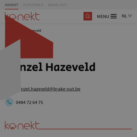
KONEKT
PLATFORM K
BRAKE-OUT
MENU
/
Denzel Hazeveld
Denzel Hazeveld
denzel.hazeveld@brake-out.be
0484 72 64 75