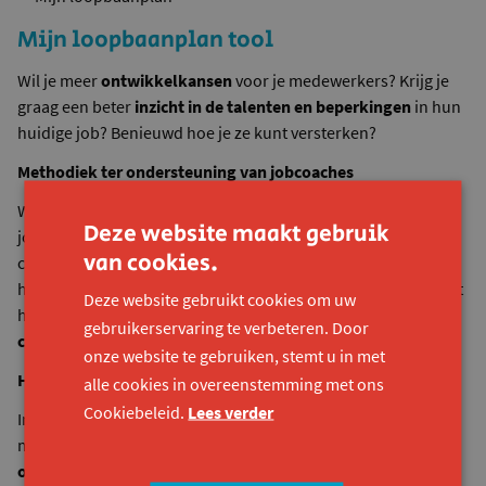
Mijn loopbaanplan tool
Wil je meer
ontwikkelkansen
voor je medewerkers? Krijg je
graag een beter
inzicht in de talenten en beperkingen
in hun
huidige job? Benieuwd hoe je ze kunt versterken?
Methodiek ter ondersteuning van jobcoaches
We ontwikkelden een zeer
toegankelijke methodiek
om
Deze website maakt gebruik
jobcoaches te ondersteunen bij het bespreken van de
van cookies.
competenties en talenten van hun cliënteel. Maar ook voor
het evalueren van het functioneren van je medewerkers is het
Deze website gebruikt cookies om uw
handig. En het doet jou en hem/haar uitkijken naar
nieuwe
gebruikerservaring te verbeteren. Door
competenties en talenten
.
onze website te gebruiken, stemt u in met
Hoe werkt de methodiek?
alle cookies in overeenstemming met ons
Cookiebeleid.
Lees verder
In het werkboek is veel ruimte voor
eigen inbreng
. De
medewerker formuleert op een creatieve wijze de
ontwikkelpunten
waaraan hij of zij wil aan wil werken.