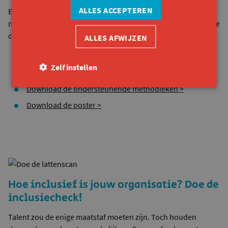
ALLES ACCEPTEREN
Een bijhorende poster helpt om met een
onderbouwd plan
naar de leidinggevende of HR-verantwoordelijke te gaan en de
ontwikkelpunten
bespreekbaar te maken
.
ALLES AFWIJZEN
Download het werkboek (voor de cliënt) >
Zelf instellen
Download de handleiding (voor de jobcoach) >
Download de ondersteunende methodieken >
Download de poster >
Hoe inclusief is jouw organisatie? Doe de
inclusiecheck!
Talent zou de enige maatstaf moeten zijn. Toch houden