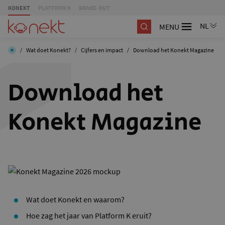
KONEKT
PLATFORM K
BRAKE-OUT
MENU
/
Wat doet Konekt?
/
Cijfers en impact
/
Download het Konekt Magazine
Download het
Konekt Magazine
Wat doet Konekt en waarom?
Hoe zag het jaar van Platform K eruit?