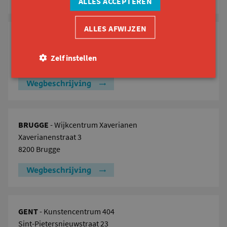
ALLES ACCEPTEREN
ALLES AFWIJZEN
ANTWERPEN
- 't Werkhuys
Zegelstraat 13
Zelf instellen
2140 Borgerhout
Wegbeschrijving
BRUGGE
- Wijkcentrum Xaverianen
Xaverianenstraat 3
8200 Brugge
Wegbeschrijving
GENT
- Kunstencentrum 404
Sint-Pietersnieuwstraat 23