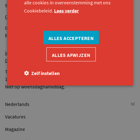
alle cookies in overeenstemming met ons
9040 Sint-Amandsberg
Cookiebeleid.
Lees verder
Onze andere locaties
0524.936.680 RPR Gent
BE44 7380 4118 8545
ALLES ACCEPTEREN
info@konekt.be
ALLES AFWIJZEN
09 261 57 50
Telefonisch bereikbaar van maandag tot vrijdag van 9u tot
Zelf instellen
12u30 en van 13u tot 16u.
Niet op woensdagnamiddag.
Vacatures
Magazine