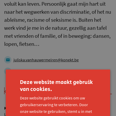
voluit kan leven. Persoonlijk gaat mijn hart uit
naar het wegwerken van discriminatie, of het nu
ableïsme, racisme of seksisme is. Buiten het
werk vind je me in de natuur, gezellig aan tafel
met vrienden of familie, of in beweging: dansen,
lopen, fietsen…
juliska.vanhauwermeiren@konekt.be
0472 64 71 15
Deze website maakt gebruik
van cookies.
Deze website gebruikt cookies om uw
gebruikerservaring te verbeteren. Door
Konekt vzw
onze website te gebruiken, stemt u in met
Lijnmolenstraat 153