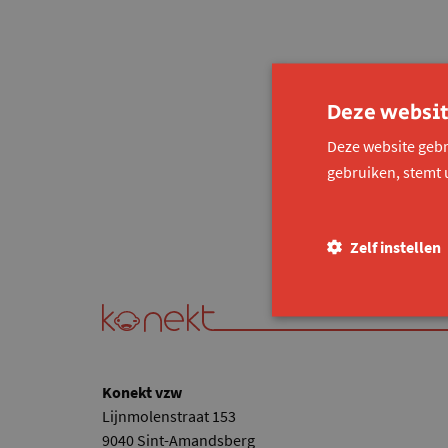
Deze websit
Deze website gebr
gebruiken, stemt 
Zelf instellen
Konekt vzw
Lijnmolenstraat 153
9040 Sint-Amandsberg