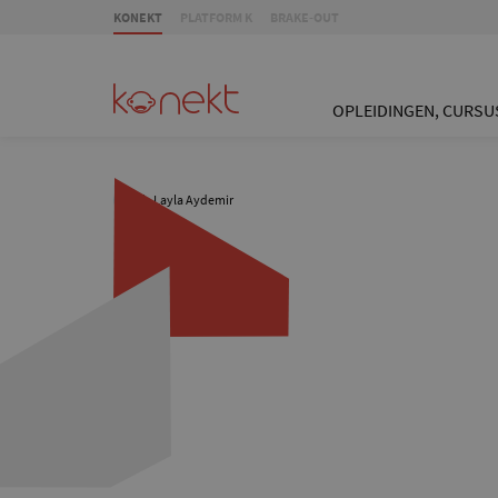
KONEKT
PLATFORM K
BRAKE-OUT
OPLEIDINGEN, CURSU
/
Layla Aydemir