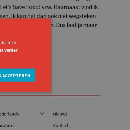
 Let’s Save Food! vzw. Daarnaast vind ik
nsen. Ik kan het dan ook niet wegsteken
ort tot mijn talenten. Dus laat je maar
bsite te
es verder
S ACCEPTEREN
Nieuws
acatures
Contact