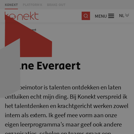
KONEKT
PLATFORM K
BRAKE-OUT
MENU
/
Wine Everaert
Wine Everaert
Als groeimotor is talenten ontdekken en laten
ontluiken echt mijn ding. Bij Konekt verspreid ik
het talentdenken en krachtgericht werken zowel
intern als extern. Ik geef mee vorm aan onze
eigen leerprogramma’s maar geef ook andere
organisaties, scholen en teams graag een