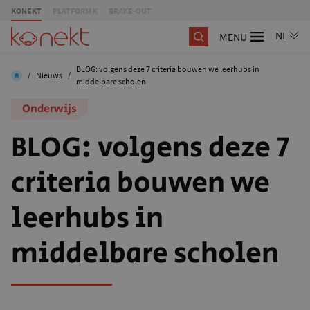
KONEKT
PLATFORM K
BRAKE-OUT
MENU
BLOG: volgens deze 7 criteria bouwen we leerhubs in
/
Nieuws
/
middelbare scholen
Onderwijs
BLOG: volgens deze 7
criteria bouwen we
leerhubs in
middelbare scholen