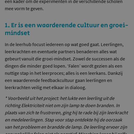
een kader om de experimenten in de verschillende scholen
mee vorm te geven.
1. Er is een waarderende cultuur en groei-
mindset
In de leerhub focust iedereen op wat goed gaat. Leerlingen,
leerkrachten en eventuele partners benaderen alles wat
gebeurt vanuit die groei-mindset. Zowel de successen als de
dingen die minder goed lopen. ‘Falen’ wordt gezien als een
nuttige stap in het leerproces; alles is een leerkans. Dankzij
een waarderende feedbackcultuur gaan leerlingen en
leerkrachten veilig met elkaar in dialoog.
* Voorbeeld uit het project: het lukte een leerling uit de
richting Elektriciteit niet om zijn lamp te doen branden. In
plaats van zich te frustreren, ging hij te rade bij zijn leerkracht
en medeleerlingen. Stap voor stap ontdekte hij de oorzaak
van het probleem en brandde de lamp. De leerling ervoer zijn
aanvankelijke falen niet als negatief. Misschien kreeg hij zelfs