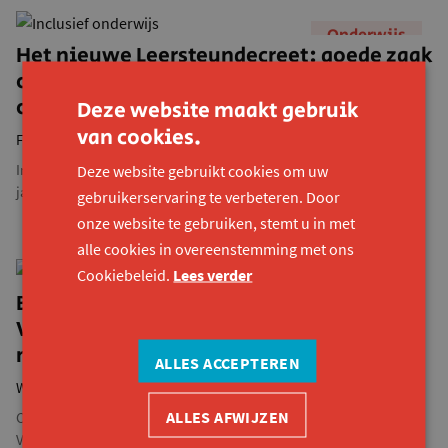
Onderwijs
Het nieuwe Leersteundecreet: goede zaak
of een lapmiddel voor inclusief
onderwijs?
Deze website maakt gebruik
van cookies.
Femke Houbrechts
Inclusief onderwijs blijft een moeilijk verhaal in ons land. Na
Deze website gebruikt cookies om uw
jarenlange kritiek schoof de regering het M-decreet...
gebruikerservaring te verbeteren. Door
onze website te gebruiken, stemt u in met
alle cookies in overeenstemming met ons
Cookiebeleid.
Lees verder
Onderwijs
BLOG: en toen gingen de leerlingen
Verkoop en Elektriciteit samen van start
met hun leerhub
ALLES ACCEPTEREN
Wine Everaert
ALLES AFWIJZEN
Collega Wine begeleidt scholen bij het pioniersproject Hotspots
Voor Talent. In een blogreeks deelt ze haar...