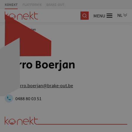
KONEKT
PLATFORM K
BRAKE-OUT
MENU
/
Karro Boerjan
Karro Boerjan
karro.boerjan@brake-out.be
0488 80 03 51