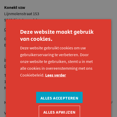
Konekt vzw
Lijnmolenstraat 153
9040 Sint-Amandsberg
Onze andere locaties
Deze website maakt gebruik
van cookies.
0524.936.680 RPR Gent
BE44 7380 4118 8545
Deze website gebruikt cookies om uw
gebruikerservaring te verbeteren. Door
info@konekt.be
onze website te gebruiken, stemt u in met
09 261 57 50
alle cookies in overeenstemming met ons
Cookiebeleid.
Lees verder
Telefonisch bereikbaar van maandag tot vrijdag van 9u tot
12u30 en van 13u tot 16u.
Niet op woensdagnamiddag.
ALLES ACCEPTEREN
ALLES AFWIJZEN
Vacatures