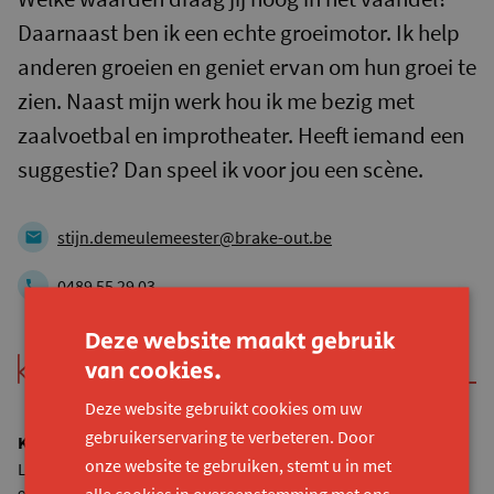
Daarnaast ben ik een echte groeimotor. Ik help
anderen groeien en geniet ervan om hun groei te
zien. Naast mijn werk hou ik me bezig met
zaalvoetbal en improtheater. Heeft iemand een
suggestie? Dan speel ik voor jou een scène.
stijn.demeulemeester@brake-out.be
0489 55 29 03
Deze website maakt gebruik
van cookies.
Deze website gebruikt cookies om uw
gebruikerservaring te verbeteren. Door
Konekt vzw
onze website te gebruiken, stemt u in met
Lijnmolenstraat 153
alle cookies in overeenstemming met ons