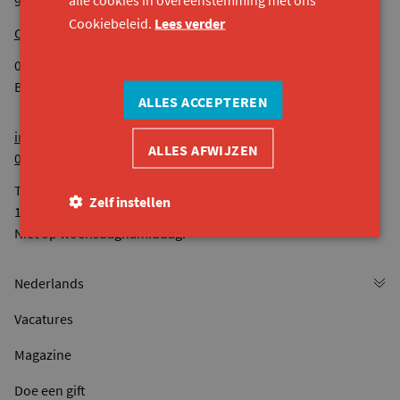
9040 Sint-Amandsberg
Cookiebeleid.
Lees verder
Onze andere locaties
0524.936.680 RPR Gent
BE44 7380 4118 8545
ALLES ACCEPTEREN
info@konekt.be
ALLES AFWIJZEN
09 261 57 50
Telefonisch bereikbaar van maandag tot vrijdag van 9u tot
Zelf instellen
12u30 en van 13u tot 16u.
Niet op woensdagnamiddag.
Vacatures
Magazine
Doe een gift