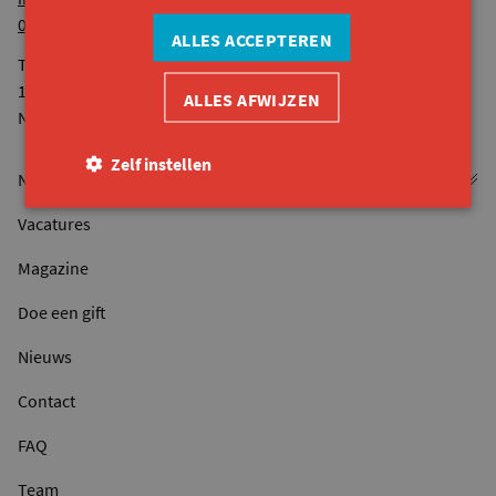
09 261 57 50
ALLES ACCEPTEREN
Telefonisch bereikbaar van maandag tot vrijdag van 9u tot
12u30 en van 13u tot 16u.
ALLES AFWIJZEN
Niet op woensdagnamiddag.
Zelf instellen
Vacatures
Magazine
Doe een gift
Nieuws
Contact
FAQ
Team