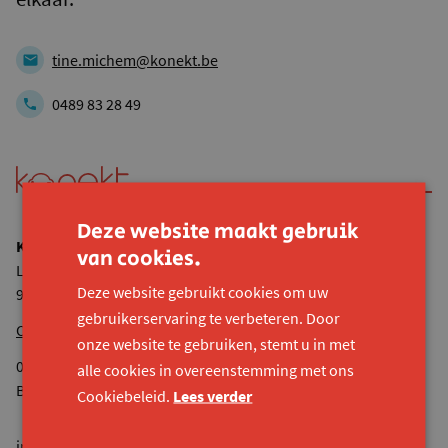
tine.michem@konekt.be
0489 83 28 49
Deze website maakt gebruik
Konekt vzw
van cookies.
Lijnmolenstraat 153
Deze website gebruikt cookies om uw
9040 Sint-Amandsberg
gebruikerservaring te verbeteren. Door
Onze andere locaties
onze website te gebruiken, stemt u in met
0524.936.680 RPR Gent
alle cookies in overeenstemming met ons
BE44 7380 4118 8545
Cookiebeleid.
Lees verder
info@konekt.be