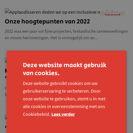
Impact
Onze hoogtepunten van 2022
2022 was een jaar vol fijne projecten, fantastische samenwerkingen
en mooie herinneringen. Het is onmogelijk om ze...
Deze website maakt gebruik
Community
Konekteerders over William Boeva:
van cookies.
'Eindelijk iemand die zegt wat ik denk'
Deze website gebruikt cookies om uw
Het medialandschap moet inclusief worden voor mensen met een
gebruikerservaring te verbeteren. Door
beperking. Dat zei comedian William Boeva maandag 12...
onze website te gebruiken, stemt u in met
alle cookies in overeenstemming met ons
Cookiebeleid.
Lees verder
Openbaar vervoer
‘Als je in een rolstoel zit, rijdt de bus je