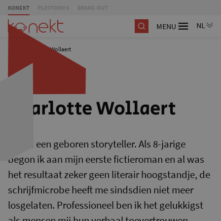
KONEKT
PLATFORM K
BRAKE-OUT
MENU
/
Charlotte Wollaert
Charlotte Wollaert
Ik ben een geboren storyteller. Als 8-jarige
begon ik aan mijn eerste fictieroman en al was
het resultaat zeker geen literair hoogstandje, de
schrijfmicrobe heeft me sindsdien niet meer
losgelaten. Professioneel ben ik het gelukkigst
als mensen mij hun verhaal toevertrouwen