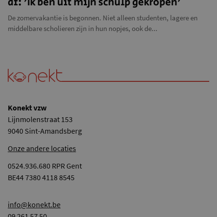
af: 'Ik ben uit mijn schulp gekropen'
De zomervakantie is begonnen. Niet alleen studenten, lagere en
middelbare scholieren zijn in hun nopjes, ook de...
Konekt vzw
Lijnmolenstraat 153
9040 Sint-Amandsberg
Onze andere locaties
0524.936.680 RPR Gent
BE44 7380 4118 8545
info@konekt.be
09 261 57 50