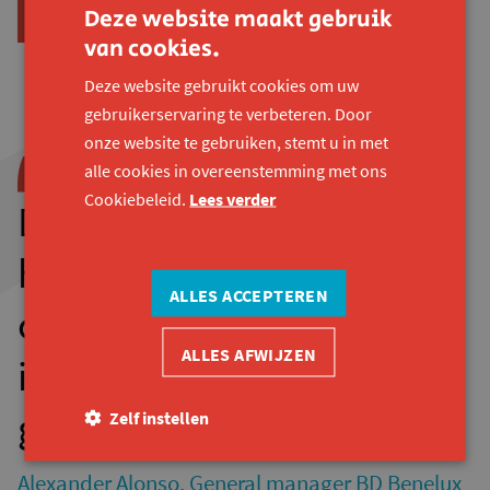
Deze website maakt gebruik
NEEM CONTACT OP VOOR MEER INFORMATIE
van cookies.
Deze website gebruikt cookies om uw
gebruikerservaring te verbeteren. Door
onze website te gebruiken, stemt u in met
alle cookies in overeenstemming met ons
Cookiebeleid.
Lees verder
De onderdompelsessie
heeft ons ertoe aangezet
ALLES ACCEPTEREN
om nog verder met
ALLES AFWIJZEN
inclusie aan de slag te
gaan.
Zelf instellen
Alexander Alonso, General manager BD Benelux