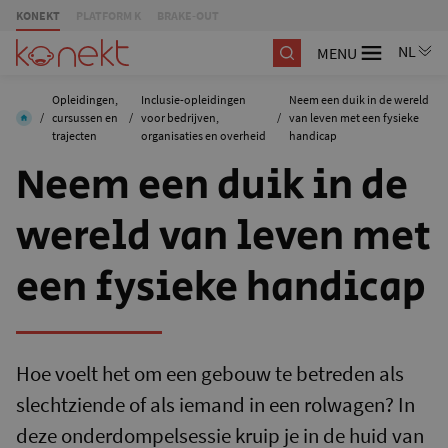
KONEKT
PLATFORM K
BRAKE-OUT
MENU
Opleidingen,
Inclusie-opleidingen
Neem een duik in de wereld
/
cursussen en
/
voor bedrijven,
/
van leven met een fysieke
trajecten
organisaties en overheid
handicap
Neem een duik in de
wereld van leven met
een fysieke handicap
Hoe voelt het om een gebouw te betreden als
slechtziende of als iemand in een rolwagen? In
deze onderdompelsessie kruip je in de huid van