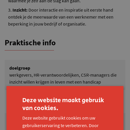
waarmee je zélf aan de slag kan gaan.
Inzicht:
Door interactie en inspiratie uit eerste hand
ontdek je de meerwaarde van een werknemer met een
beperking in jouw bedrijf of organisatie.
Praktische info
doelgroep
werkgevers, HR-verantwoordelijken, CSR-managers die
inzicht willen krijgen in leven met een handicap
duur
Deze website maakt gebruik
90 min.
van cookies.
Deze website gebruikt cookies om uw
groep
gebruikerservaring te verbeteren. Door
voor kleine en grote groepen - min. 10 personen