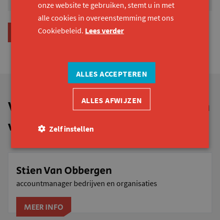
onze website te gebruiken, stemt u in met
alle cookies in overeenstemming met ons
Cookiebeleid.
Lees verder
NEEM CONTACT OP VOOR MEER INFORMATIE
ALLES ACCEPTEREN
ALLES AFWIJZEN
Vragen? Stien, Kurt en Marijn en
vertellen je graag meer.
Zelf instellen
Stien Van Obbergen
accountmanager bedrijven en organisaties
MEER INFO