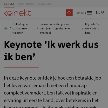
KONEKT
PLATFORM K
BRAKE-OUT
MENU
Opleidingen,
Inclusie-opleidingen voor
Keynote 'Ik
/
cursussen en
/
bedrijven, organisaties en
/
werk dus ik
trajecten
overheid
ben'
Keynote 'Ik werk dus
ik ben'
In deze keynote ontdek je hoe een betaalde job
het leven van iemand met een handicap
compleet verandert. Een talk vol inspiratie en
ervaring uit eerste hand, over betekenis in het
leven en drempels in de zoektocht naar werk.