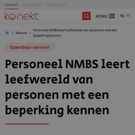
KONEKT
PLATFORM K
BRAKE-OUT
MENU
Personeel NMBS leert leefwereld van personen met een
/
Nieuws
/
beperking kennen
Openbaar vervoer
Personeel NMBS leert
leefwereld van
personen met een
beperking kennen