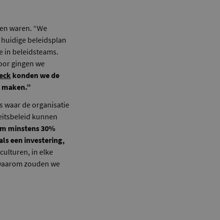
ven waren. “We
t huidige beleidsplan
we in beleidsteams.
voor gingen we
heck
konden we de
n maken.”
’s waar de organisatie
teitsbeleid kunnen
 om minstens 30%
als een investering,
 culturen, in elke
, waarom zouden we