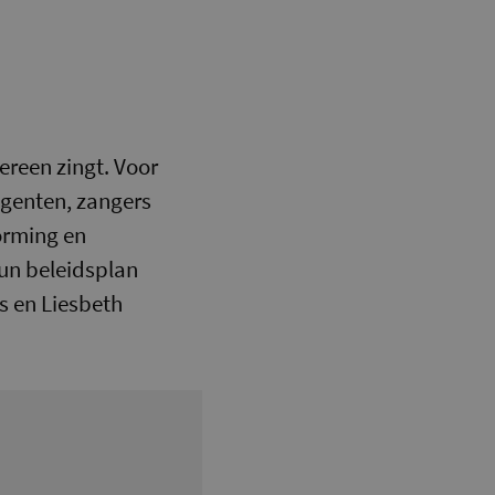
ereen zingt. Voor
igenten, zangers
orming en
un beleidsplan
ls en Liesbeth