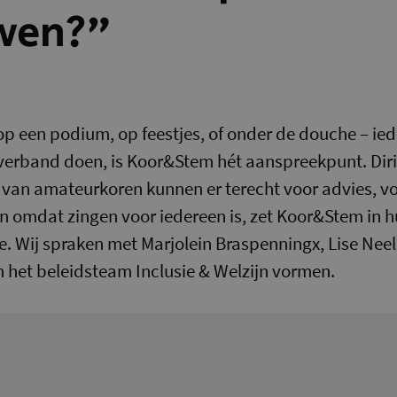
wen?”
 op een podium, op feestjes, of onder de douche – ied
orverband doen, is Koor&Stem hét aanspreekpunt. Dir
 van amateurkoren kunnen er terecht voor advies, v
 omdat zingen voor iedereen is, zet Koor&Stem in h
sie. Wij spraken met Marjolein Braspenningx, Lise Nee
 het beleidsteam Inclusie & Welzijn vormen.