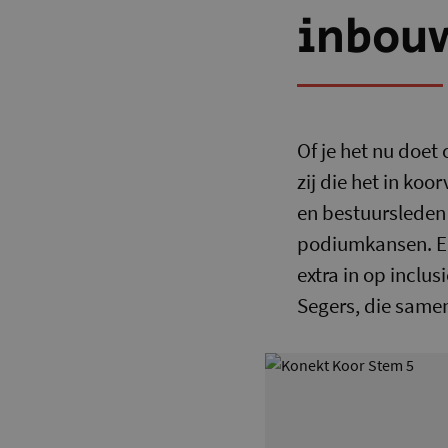
inbou
Of je het nu doet
zij die het in ko
en bestuursleden
podiumkansen. En
extra in op inclu
Segers, die samen