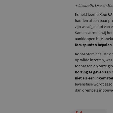
↑ Liesbeth, Lise en Ma
Konekt leerde Koor&St
hadden al een paar pro
zijn we afgestapt van 
Samen vormen wij het 
aankloppen bij Konekt”,
focuspunten bepalen 
Koor&Stem besliste om e
op wilde inzetten, was
toepassen op onze glob
korting te geven aan 
niet als een inkomste
levensfase wordt gezo
dan drempels inbouw