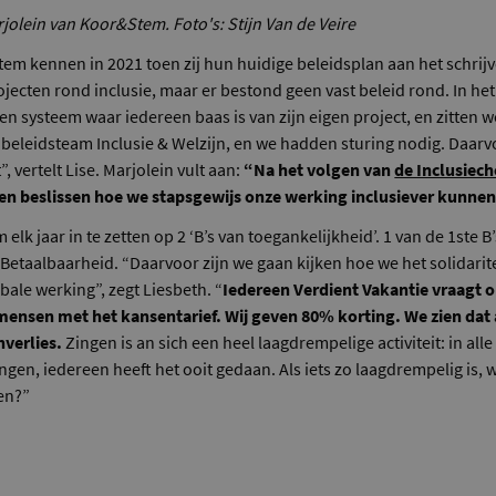
rjolein van Koor&Stem. Foto's: Stijn Van de Veire
em kennen in 2021 toen zij hun huidige beleidsplan aan het schrij
jecten rond inclusie, maar er bestond geen vast beleid rond. In he
een systeem waar iedereen baas is van zijn eigen project, en zitten 
beleidsteam Inclusie & Welzijn, en we hadden sturing nodig. Daar
 vertelt Lise. Marjolein vult aan:
“Na het volgen van
de Inclusiec
en beslissen hoe we stapsgewijs onze werking inclusiever kunne
lk jaar in te zetten op 2 ‘B’s van toegankelijkheid’. 1 van de 1ste B
 Betaalbaarheid. “Daarvoor zijn we gaan kijken hoe we het solidari
ale werking”, zegt Liesbeth. “
Iedereen Verdient Vakantie vraagt
mensen met het kansentarief. Wij geven 80% korting. We zien dat 
nverlies.
Zingen is an sich een heel laagdrempelige activiteit: in alle
ngen, iedereen heeft het ooit gedaan. Als iets zo laagdrempelig is
en?”