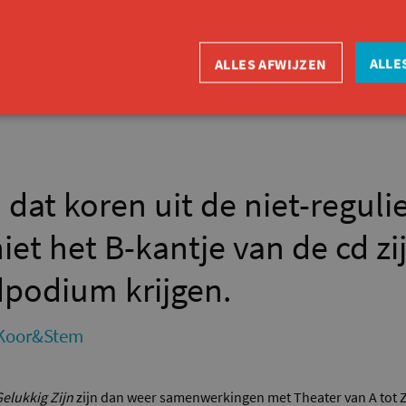
nlandse korenorganisaties. Daar kwamen 3 handleidingen uit voort,
talen van alle deelnemende organisaties werden vertaald. Daarnaas
ideo’s ter ondersteuning. Want naast de didactiek en methode die no
ALLE
ALLES AFWIJZEN
tie. Welke muziek slaat aan? Wat is er toegankelijk?”
 dat koren uit de niet-reguli
iet het B-kantje van de cd zi
dpodium krijgen.
 Koor&Stem
Gelukkig Zijn
zijn dan weer samenwerkingen met Theater van A tot Z