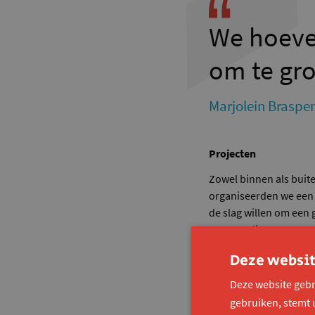
We hoeven 
om te gro
Marjolein Braspe
Projecten
Zowel binnen als buite
organiseerden we een
de slag willen om een
mensen die geen noten 
leerden zij hoe je aan 
Deze websit
Daarnaast was er ook
Deze website gebr
het team 3 contexten. 
gebruiken, stemt 
opvangcentrum, of je g