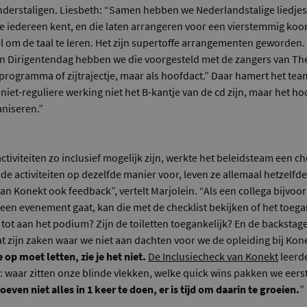
anderstaligen. Liesbeth: “Samen hebben we Nederlandstalige liedje
e iedereen kent, en die laten arrangeren voor een vierstemmig koor
 om de taal te leren. Het zijn supertoffe arrangementen geworden.
 en Dirigentendag hebben we die voorgesteld met de zangers van The
rprogramma of zijtrajectje, maar als hoofdact.” Daar hamert het t
e niet-reguliere werking niet het B-kantje van de cd zijn, maar het 
aniseren.”
ctiviteiten zo inclusief mogelijk zijn, werkte het beleidsteam een che
 de activiteiten op dezelfde manier voor, leven ze allemaal hetzelfde 
 van Konekt ook feedback”, vertelt Marjolein. “Als een collega bijvo
 een evenement gaat, kan die met de checklist bekijken of het toegan
 tot aan het podium? Zijn de toiletten toegankelijk? En de backsta
t zijn zaken waar we niet aan dachten voor we de opleiding bij Ko
e op moet letten, zie je het niet.
De Inclusiecheck van Konekt
leerd
n: waar zitten onze blinde vlekken, welke quick wins pakken we eers
even niet alles in 1 keer te doen, er is tijd om daarin te groeien.
”