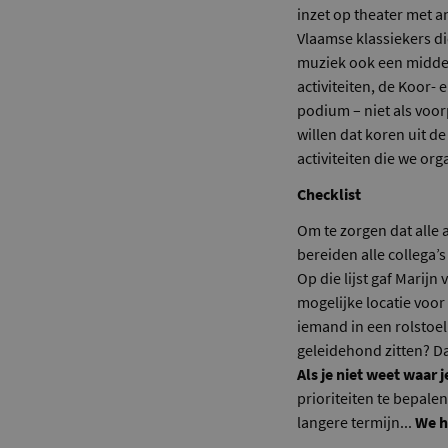
inzet op theater met 
Vlaamse klassiekers di
muziek ook een middel
activiteiten, de Koor-
podium – niet als voo
willen dat koren uit d
activiteiten die we org
Checklist
Om te zorgen dat alle a
bereiden alle collega’s
Op die lijst gaf Marijn
mogelijke locatie voor
iemand in een rolstoel
geleidehond zitten? Da
Als je niet weet waar j
prioriteiten te bepale
langere termijn...
We ho