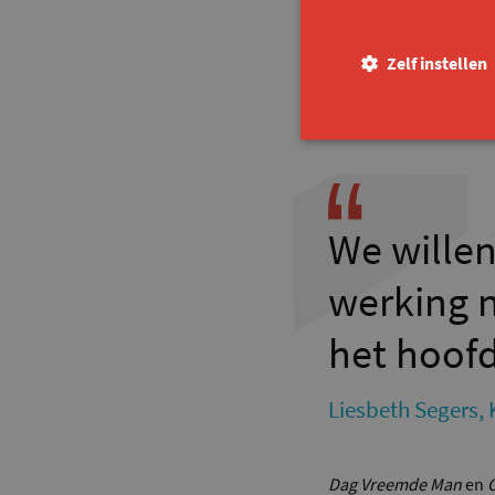
krachten met 10 buite
contexten, die in de 
Zelf instellen
repertoirebundel, en v
een vraag naar inspira
We willen
werking n
het hoof
Liesbeth Segers,
Dag Vreemde Man
en