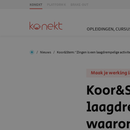
KONEKT
PLATFORM K
BRAKE-OUT
OPLEIDINGEN, CURSU
/
Nieuws
/
Koor&Stem: “Zingen is een laagdrempelige activ
Maak je werking i
Koor&S
laagdr
waaro