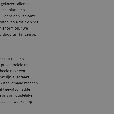
s gekozen, allemaal
 met piano. Zo is
 Tijdens één van onze
ater van A tot Z op het
eam enorm op. “We
hoofdpodium krijgen op
cklist uit. “Zo
prijzenbeleid na,...
orbeeld naar een
kelijk is: geraakt
ge? Kan iemand met een
nekt gevolgd hadden.
e ons om duidelijke
t aan en wat kan op