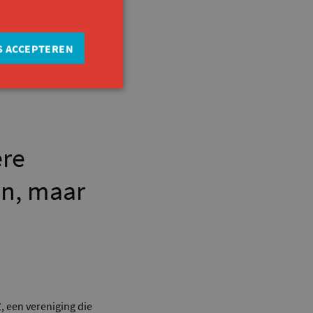
 voor die specifieke
t maakten we ook een
dig is, is er vaak ook
S ACCEPTEREN
ere
jn, maar
, een vereniging die