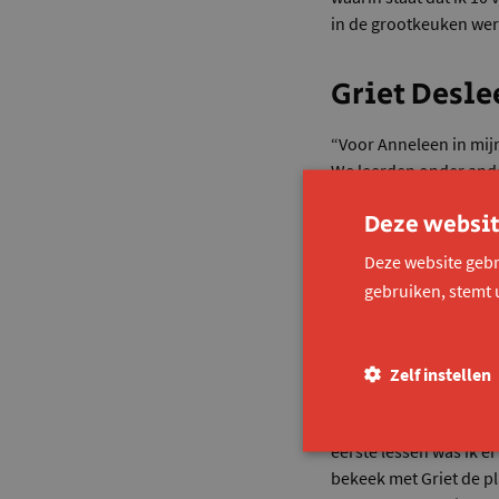
in de grootkeuken wer
Griet Desle
“Voor Anneleen in mijn
We leerden onder ande
structuur belangrijk is
Deze websit
ondersteuning aanbiede
geholpen dat Anneleen
Deze website gebr
gebruiken voor haar p
gebruiken, stemt 
Jenka Van 
Zelf instellen
“Ik was de tussenperso
van thuis tot aan de s
eerste lessen was ik e
bekeek met Griet de p