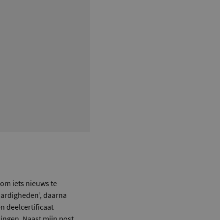
 om iets nieuws te
vaardigheden’, daarna
n deelcertificaat
ingen. Naast mijn post