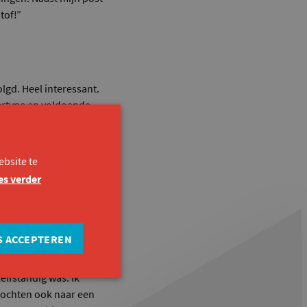
tof!”
lgd. Heel interessant.
tertype en voldoende
ist de juiste
t heeft me veel
voorbeeld maar 1 arm
bsite te
es verder
S ACCEPTEREN
n, had ik het traject
e in de leslokalen. De
elfstandig was. Ik
zochten ook naar een