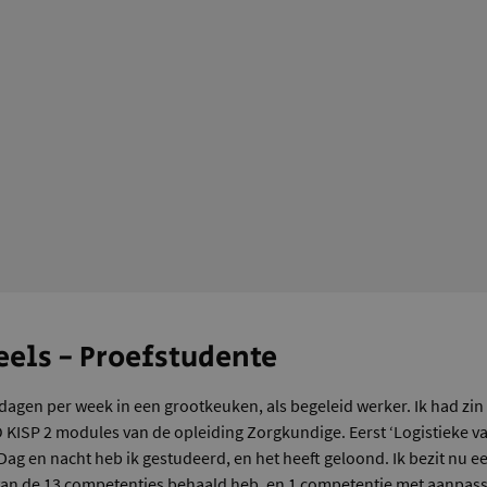
els - Proefstudente
3 dagen per week in een grootkeuken, als begeleid werker. Ik had zin
O KISP 2 modules van de opleiding Zorgkundige. Eerst ‘Logistieke 
Dag en nacht heb ik gestudeerd, en het heeft geloond. Ik bezit nu ee
0 van de 13 competenties behaald heb, en 1 competentie met aanpass