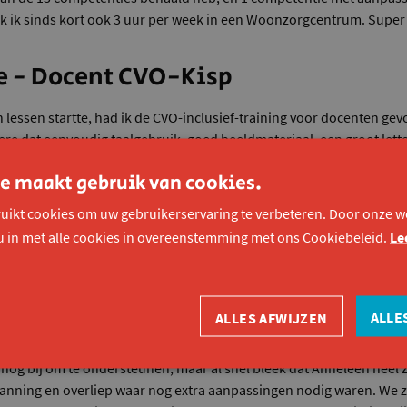
k ik sinds kort ook 3 uur per week in een Woonzorgcentrum. Super 
e - Docent CVO-Kisp
 lessen startte, had ik de CVO-inclusief-training voor docenten gevo
re dat eenvoudig taalgebruik, goed beeldmateriaal, een groot let
 wanneer je lesgeeft aan iemand met een beperking. En wil je de curs
e maakt gebruik van cookies.
n, dan is het belangrijk om op voorhand al eens af te spreken. He
 bij onze kennismaking open was over haar beperking. Zij kon bij
uikt cookies om uw gebruikerservaring te verbeteren. Door onze we
raktijkopdrachten. Daar moesten we een oplossing voor zoeken.”
u in met alle cookies in overeenstemming met ons Cookiebeleid.
Le
Hoecke - Konekt-medewerker
ALLE
ALLES AFWIJZEN
on tussen Anneleen, het CVO en docent Griet. Voor de lessen startte
chool al eens afgelegd met Anneleen. We namen ook al eens een kijkj
r nog bij om te ondersteunen, maar al snel bleek dat Anneleen heel z
lanning en overliep waar nog extra aanpassingen nodig waren. We 