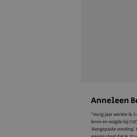
Anneleen Be
“Vorig jaar werkte ik 
leren en volgde bij CV
‘Aangepaste voeding’. 
waarin staat dat ik 1