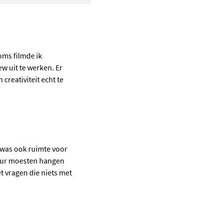
oms filmde ik
ew uit te werken. Er
creativiteit echt te
r was ook ruimte voor
deur moesten hangen
t vragen die niets met