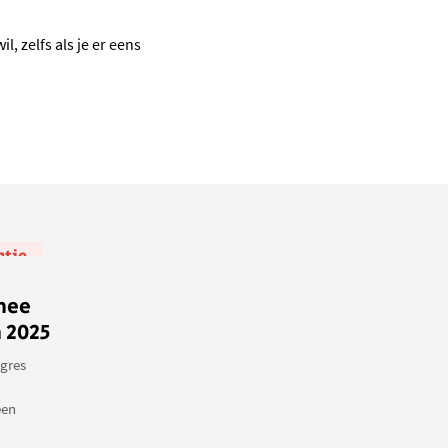
, zelfs als je er eens
atie
mee
n 2025
gres
een