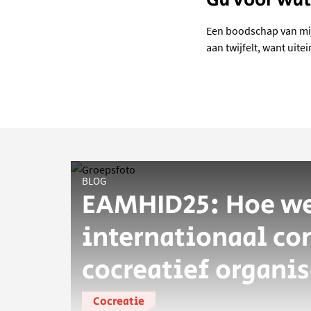
Een boodschap van mij v
aan twijfelt, want uite
BLOG
EAMHID25: Hoe we
internationaal co
cocreatief organi
Cocreatie