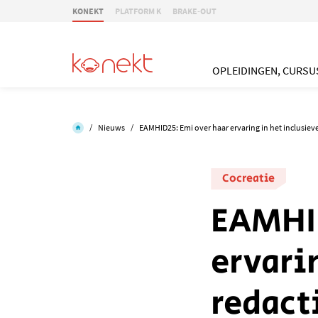
KONEKT
PLATFORM K
BRAKE-OUT
OPLEIDINGEN, CURSU
/
Nieuws
/
EAMHID25: Emi over haar ervaring in het inclusiev
Cocreatie
EAMHID
ervari
redac