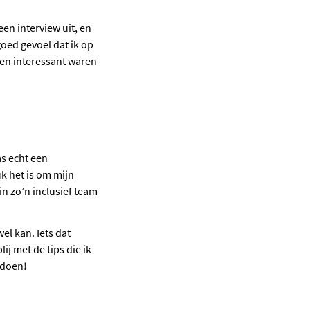
en interview uit, en
oed gevoel dat ik op
ken interessant waren
as echt een
uk het is om mijn
in zo’n inclusief team
el kan. Iets dat
ij met de tips die ik
 doen!