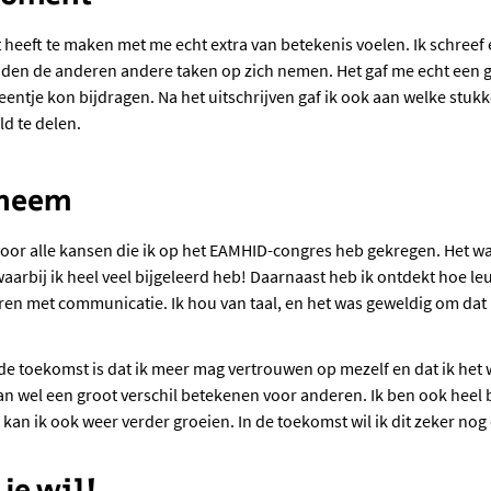
heeft te maken met me echt extra van betekenis voelen. Ik schreef e
onden de anderen andere taken op zich nemen. Het gaf me echt een g
eentje kon bijdragen. Na het uitschrijven gaf ik ook aan welke stuk
d te delen.
eneem
voor alle kansen die ik op het EAMHID-congres heb gekregen. Het w
waarbij ik heel veel bijgeleerd heb! Daarnaast heb ik ontdekt hoe le
eren met communicatie. Ik hou van taal, en het was geweldig om dat 
 toekomst is dat ik meer mag vertrouwen op mezelf en dat ik het w
kan wel een groot verschil betekenen voor anderen. Ik ben ook heel bl
kan ik ook weer verder groeien. In de toekomst wil ik dit zeker nog
 je wil!