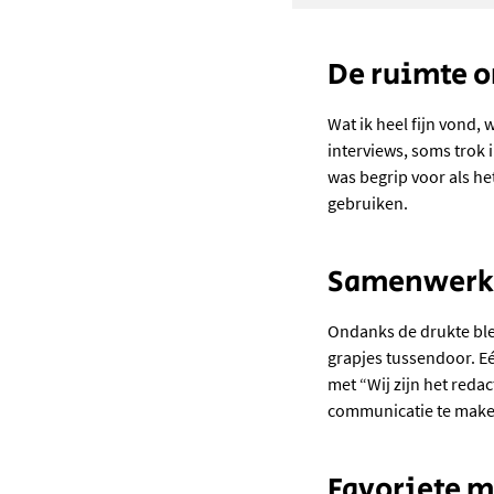
De ruimte o
Wat ik heel fijn vond,
interviews, soms trok i
was begrip voor als het
gebruiken.
Samenwerk
Ondanks de drukte blee
grapjes tussendoor. E
met “Wij zijn het reda
communicatie te mak
Favoriete 