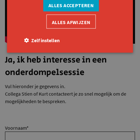
ALLES ACCEPTEREN
ALLES AFWIJZEN
Zelf instellen
Ja, ik heb interesse in een
onderdompelsessie
Vul hieronder je gegevens in.
Collega Stien of Kurt contacteert je zo snel mogelijk om de
mogelijkheden te bespreken.
Voornaam
*