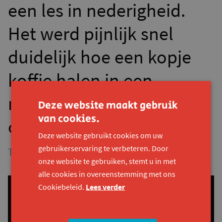
een les in nederigheid.
Het werd pijnlijk snel
duidelijk hoe een kopje
koffie halen in een
rolwagen al een heuse
Deze website maakt gebruik
van cookies.
opdracht is.
Deze website gebruikt cookies om uw
gebruikerservaring te verbeteren. Door
Tijl Vanmeirhaeghe, architect bij Havana
onze website te gebruiken, stemt u in met
alle cookies in overeenstemming met ons
Cookiebeleid.
Lees verder