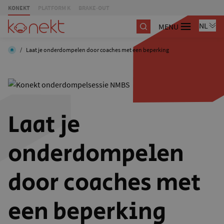
KONEKT
PLATFORM K
BRAKE-OUT
MENU
/
Laat je onderdompelen door coaches met een beperking
Laat je
onderdompelen
door coaches met
een beperking