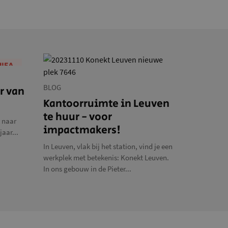
HIEA
BLOG
r van
Kantoorruimte in Leuven
te huur - voor
t naar
impactmakers!
aar...
In Leuven, vlak bij het station, vind je een
werkplek met betekenis: Konekt Leuven.
In ons gebouw in de Pieter...