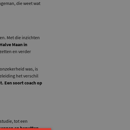
jongeman, die weet wat
en. Met die inzichten
 Halve Maan in
nzetten en verder
onzekerheid was, is
geleiding het verschil
ht. Een soort coach op
 studie, tot een
rkennen en benutten.