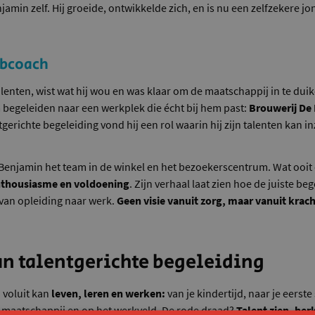
njamin zelf. Hij groeide, ontwikkelde zich, en is nu een zelfzekere 
obcoach
lenten, wist wat hij wou en was klaar om de maatschappij in te duik
begeleiden naar een werkplek die écht bij hem past:
Brouwerij De
tgerichte begeleiding vond hij een rol waarin hij zijn talenten kan i
enjamin het team in de winkel en het bezoekerscentrum. Wat ooit 
nthousiasme en voldoening
. Zijn verhaal laat zien hoe de juiste be
 van opleiding naar werk.
Geen visie vanuit zorg, maar vanuit krac
an talentgerichte begeleiding
 voluit kan
leven, leren en werken:
van je kindertijd, naar je eerste
e maatschappij en op het werkveld. De rode draad?
Talent zien, he