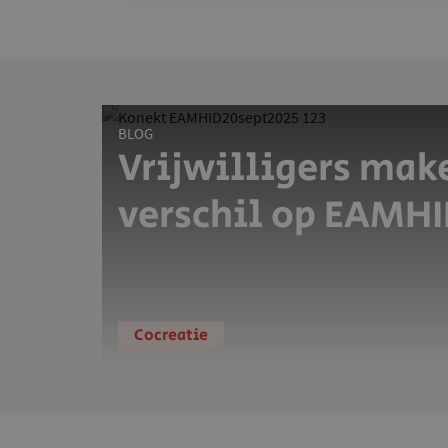
BLOG
Vrijwilligers mak
verschil op EAMH
Cocreatie