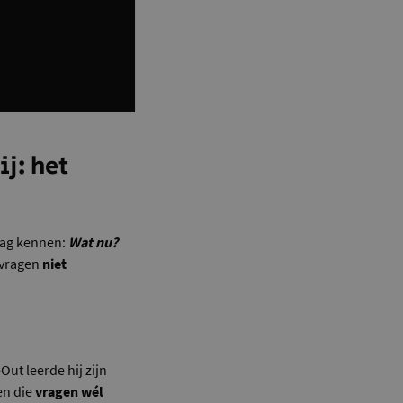
j: het
aag kennen:
Wat nu?
 vragen
niet
Out leerde hij zijn
en die
vragen wél