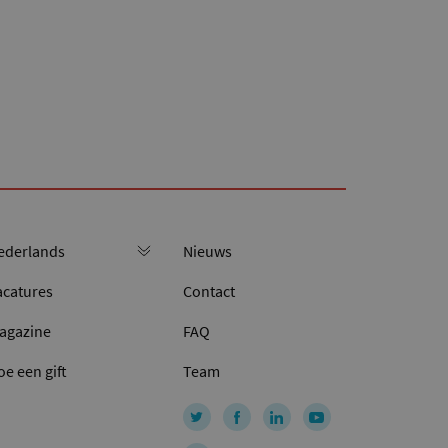
Nieuws
acatures
Contact
agazine
FAQ
oe een gift
Team