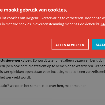
coachen.
e maakt gebruik van cookies.
mpact op het volledige traject: van jong tot volwassen. We onders
uikt cookies om uw gebruikerservaring te verbeteren. Door onze we
ingen en trajecten
, zodat de stap van school naar werk of een ande
u in met alle cookies in overeenstemming met ons Cookiebeleid.
Le
 niet bij jongeren.
n mensen van alle leeftijden
, zodat iedereen bewust wordt van het 
ALLE
ALLES AFWIJZEN
ven, scholen, (zorg)organisaties en overheden op en ondersteun
inclusieve werkvloer.
Zo wordt talent niet alleen gezien en benut bij
bedrijven ook bereid dat talent op te nemen en te waarderen. Want t
als werkplekken open staan voor inclusie, zodat dit een vanzelfspr
het werkveld wordt.
maakt? We doen het samen. Niet over hen, maar met hen.