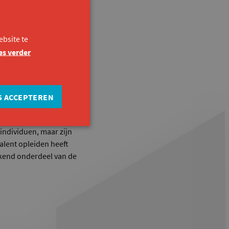
teunen jongeren door
bsite te
re rol haalbaar en
es verder
belang van talent en
S ACCEPTEREN
en hen op de weg naar
 individuen, maar zijn
alent opleiden heeft
ekend onderdeel van de