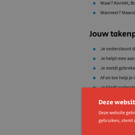
Waar? Konekt, Bou
Wanneer? Maand
Jouw taken
Je ondersteunt d
Je helpt mee aan
Je meldt gebreke
Af en toe help je
Je biedt onderst
Deze websit
Jouw talen
Deze website gebr
gebruiken, stemt 
Je bent flexibel.
Orde en netheid 