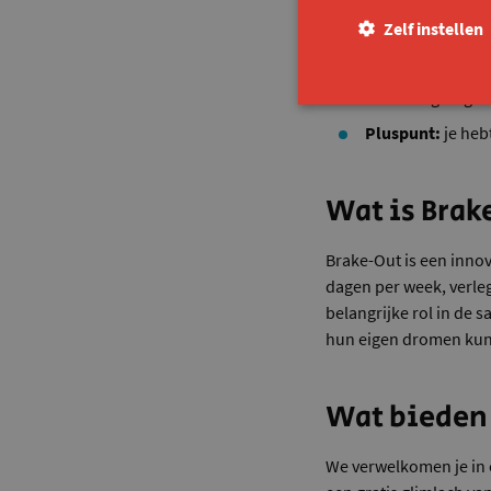
Zelf instellen
Je bent praktisch
Je hebt oog voor 
Je werkt graag in
Pluspunt:
je heb
Wat is Bra
Brake-Out is een inno
dagen per week, verle
belangrijke rol in de 
hun eigen dromen ku
Wat bieden 
We verwelkomen je in 