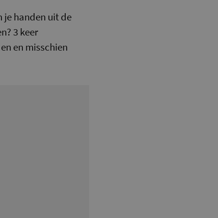
m je handen uit de
n? 3 keer
den en misschien