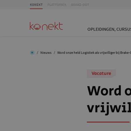
KONEKT
PLATFORM K
BRAKE-OUT
OPLEIDINGEN, CURSU
/
Nieuws
/
Word onze held Logistiek als vrijwilliger bij Brake-
Vacature
Word o
vrijwi