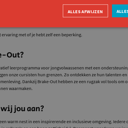
 ingesteld.
ALLE
ALLES AFWIJZEN
detail.
 team en individueel.
t ervaring met of je hebt zelf een beperking.
ke-Out?
vatief leerprogramma voor jongvolwassenen met een ondersteunings
ggen onze cursisten hun grenzen. Zo ontdekken ze hun talenten en
samenleving. Dankzij Brake-Out hebben ze een rugzak vol tools om o
nnen waarmaken.
wij jou aan?
een warm nest in een inspirerende en inclusieve omgeving. Iedere d