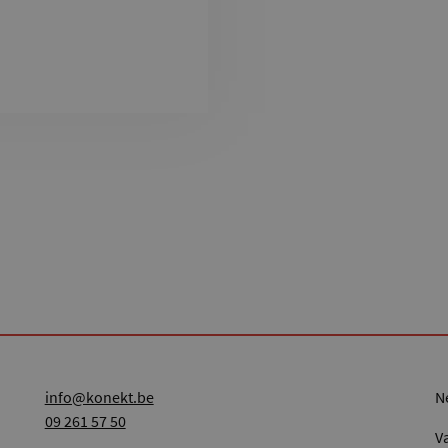
info@konekt.be
09 261 57 50
V