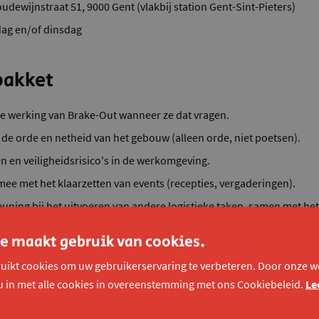
dewijnstraat 51, 9000 Gent (vlakbij station Gent-Sint-Pieters)
ag en/of dinsdag
pakket
e werking van Brake-Out wanneer ze dat vragen.
 de orde en netheid van het gebouw (alleen orde, niet poetsen).
n en veiligheidsrisico's in de werkomgeving.
 mee met het klaarzetten van events (recepties, vergaderingen).
euning bij het uitvoeren van andere logistieke taken, samen met he
e maakt gebruik van cookies.
ten
uikt cookies om uw gebruikerservaring te verbeteren. Door onze we
u in met alle cookies in overeenstemming met ons Cookiebeleid.
Le
maken jou enthousiast.