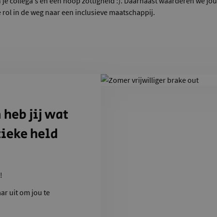
n je collega's en een hoop zottigheid :). Daarnaast waarderen we jo
 rol in de weg naar een inclusieve maatschappij.
 heb jij wat
tieke held
!
aar uit om jou te