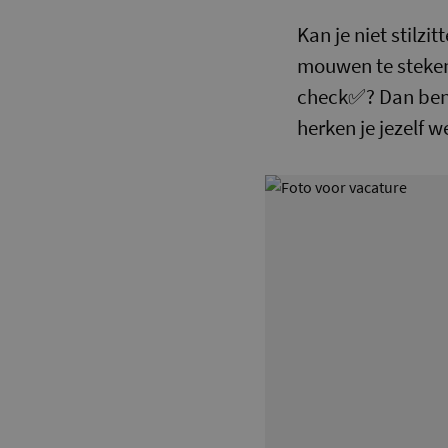
Kan je niet stilz
mouwen te steken
check✅? Dan ben 
herken je jezelf w