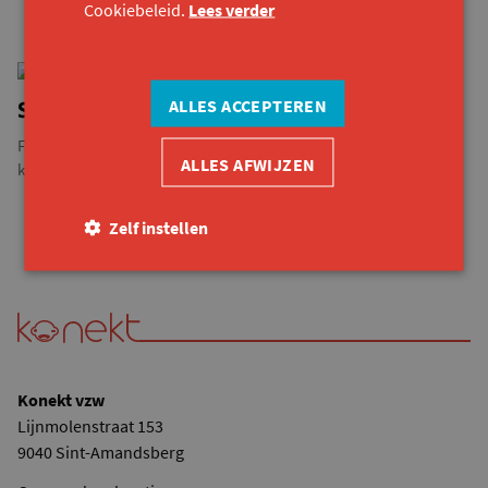
Cookiebeleid.
Lees verder
Vacature
ALLES ACCEPTEREN
Stagiair Fondsenwerving
Fundraising is een fantastische wereld en bevindt zich op het
ALLES AFWIJZEN
kruispunt van sales en samenleving. Tijdens deze stage...
Zelf instellen
Konekt vzw
Lijnmolenstraat 153
9040 Sint-Amandsberg