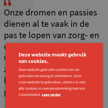
Onze dromen en passies
dienen al te vaak in de
pas te lopen van zorg- en
onderwijsinstellingen. Wij
Deze website maakt gebruik
worden benaderd vanuit
van cookies.
zorg en niet vanuit
Deze website gebruikt cookies om uw
gebruikerservaring te verbeteren. Door
kansen. Wij worden
onze website te gebruiken, stemt u in met
alle cookies in overeenstemming met ons
gezien als “kwetsbaar”.
Cookiebeleid.
Lees verder
Jef Dolfyn, deelnemer Brake-Out Antwerpen