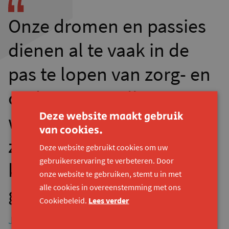
Onze dromen en passies
dienen al te vaak in de
pas te lopen van zorg- en
onderwijsinstellingen. Wij
Deze website maakt gebruik
worden benaderd vanuit
van cookies.
zorg en niet vanuit
Deze website gebruikt cookies om uw
gebruikerservaring te verbeteren. Door
kansen. Wij worden
onze website te gebruiken, stemt u in met
alle cookies in overeenstemming met ons
gezien als “kwetsbaar”.
Cookiebeleid.
Lees verder
Jef Dolfyn, deelnemer Brake-Out Antwerpen