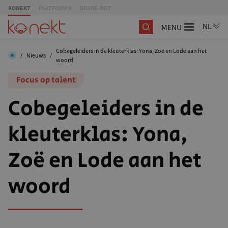
KONEKT
PLATFORM K
BRAKE-OUT
MENU
Cobegeleiders in de kleuterklas: Yona, Zoë en Lode aan het
/
Nieuws
/
woord
Focus op talent
Cobegeleiders in de
kleuterklas: Yona,
Zoë en Lode aan het
woord