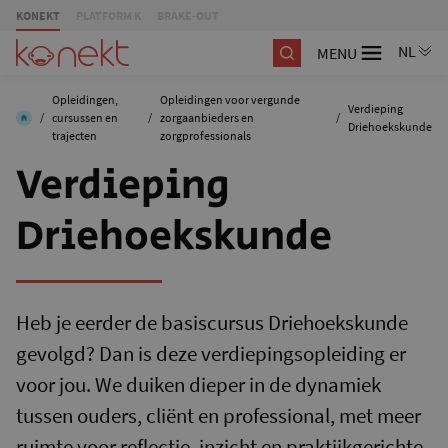
KONEKT
PLATFORM K
BRAKE-OUT
MENU
Opleidingen,
Opleidingen voor vergunde
Verdieping
/
cursussen en
/
zorgaanbieders en
/
Driehoekskunde
trajecten
zorgprofessionals
Verdieping
Driehoekskunde
Heb je eerder de basiscursus Driehoekskunde
gevolgd? Dan is deze verdiepingsopleiding er
voor jou. We duiken dieper in de dynamiek
tussen ouders, cliënt en professional, met meer
ruimte voor reflectie, inzicht en praktijkgerichte