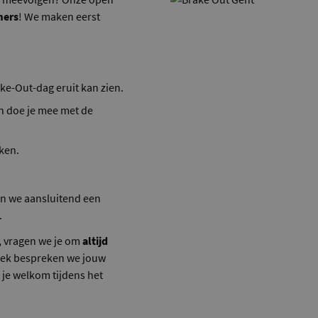
mers
! We maken eerst
ke-Out-dag eruit kan zien.
n doe je mee met de
rken.
en we aansluitend een
.
, vragen we je om
altijd
prek bespreken we jouw
 je welkom tijdens het