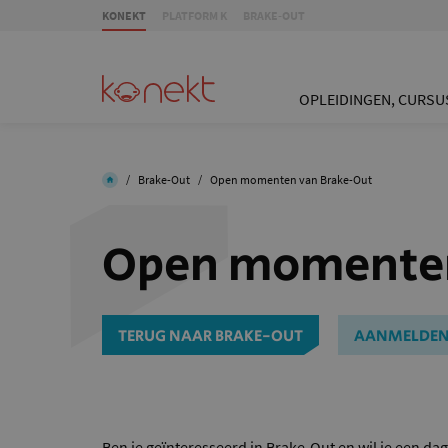
KONEKT
PLATFORM K
BRAKE-OUT
OPLEIDINGEN, CURSU
/
Brake-Out
/
Open momenten van Brake-Out
Open momenten
TERUG NAAR BRAKE-OUT
AANMELDE
Ben je geïnteresseerd in Brake-Out en wil je een 