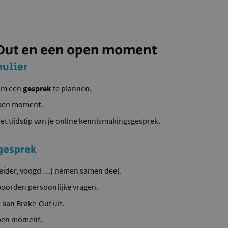
Out en een open moment
mulier
m een
gesprek
te plannen.
pen moment.
et tijdstip van je online kennismakingsgesprek.
gesprek
eleider, voogd …) nemen samen deel.
woorden persoonlijke vragen.
aan Brake-Out uit.
open moment.