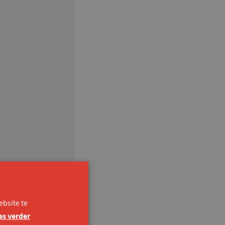
bsite te
es verder