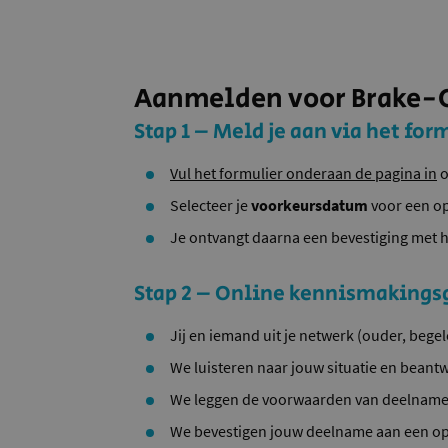
Aanmelden voor Brake-
Stap 1 – Meld je aan via het for
Vul het formulier onderaan de pagina in
o
Selecteer je
voorkeursdatum
voor een o
Je ontvangt daarna een bevestiging met h
Stap 2 – Online kennismakings
Jij en iemand uit je netwerk (ouder, beg
We luisteren naar jouw situatie en beant
We leggen de voorwaarden van deelname 
We bevestigen jouw deelname aan een 