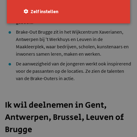
lokale initiatieven. Het vergroot de kans dat de Brake-
Outers een actieve rol opnemen bij één van de
Zelf instellen
organisaties. Of meedraaien op activiteiten in het
gebouw.
Brake-Out Brugge zit in het Wijkcentrum Xaverianen,
Antwerpen bij 't Werkhuys en Leuven in de
Maakleerplek, waar bedrijven, scholen, kunstenaars en
inwoners samen leren, maken en werken.
De aanwezigheid van de jongeren werkt ook inspirerend
voor de passanten op de locaties. Ze zien de talenten
van de Brake-Outers in actie.
Ik wil deelnemen in Gent,
Antwerpen, Brussel, Leuven of
Brugge