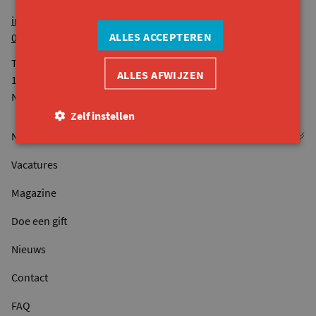
info@konekt.be
ALLES ACCEPTEREN
09 261 57 50
Telefonisch bereikbaar van maandag tot vrijdag van 9u tot
ALLES AFWIJZEN
12u30 en van 13u tot 16u.
Niet op woensdagnamiddag.
Zelf instellen
Vacatures
Magazine
Doe een gift
Nieuws
Contact
FAQ