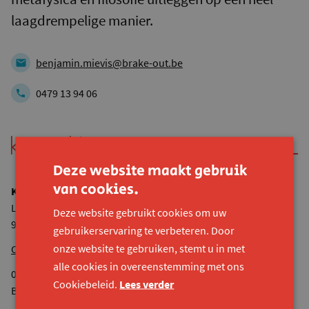
laagdrempelige manier.
benjamin.mievis@brake-out.be
0479 13 94 06
Deze website maakt gebruik
van cookies.
Konekt vzw
Lijnmolenstraat 153
Deze website gebruikt cookies om uw
9040 Sint-Amandsberg
gebruikerservaring te verbeteren. Door
onze website te gebruiken, stemt u in met
Onze andere locaties
alle cookies in overeenstemming met ons
0524.936.680 RPR Gent
Cookiebeleid.
Lees verder
BE44 7380 4118 8545