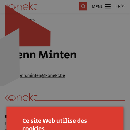
MENU
/
Glenn Minten
Glenn Minten
glenn.minten@konekt.be
Konekt vzw
Ce site Web utilise des
Lijnmolenstraat 153
cookies