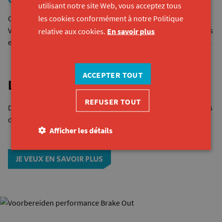
utilisant notre site Web, vous acceptez tous
les cookies conformément à notre Politique
Chez Brake-Out, nous nous réunissons 2 jours par semaine.
Vous pouvez rejoindre notre groupes à Gand, Louvain, Anvers
relative aux cookies.
En savoir plus
et Bruges. Nous organisons également des groupes à Hasselt.
ACCEPTER TOUT
Lisez plus sur Brake-Out
REFUSER TOUT
Découvrez ce que vous pouvez faire au cours des trois années
de la formation. Demandez un entretien exploratoire.
Afficher les détails
JE VEUX EN SAVOIR PLUS