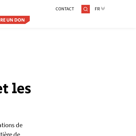
CONTACT
AIRE UN DON
t les
ations de
tière de