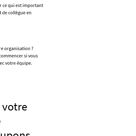
 ce qui est important
t de collègue en
e organisation ?
ù commencer si vous
ec votre équipe.
 votre
e
ccupons