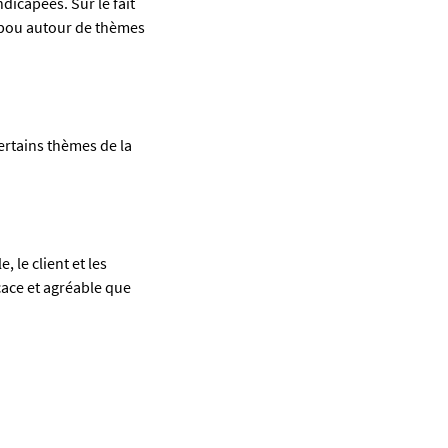
ndicapées. Sur le fait
tabou autour de thèmes
certains thèmes de la
, le client et les
cace et agréable que